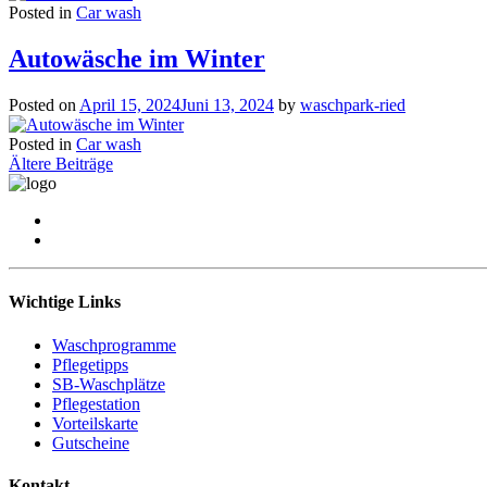
Posted in
Car wash
Autowäsche im Winter
Posted on
April 15, 2024
Juni 13, 2024
by
waschpark-ried
Posted in
Car wash
Beitragsnavigation
Ältere Beiträge
Wichtige Links
Waschprogramme
Pflegetipps
SB-Waschplätze
Pflegestation
Vorteilskarte
Gutscheine
Kontakt