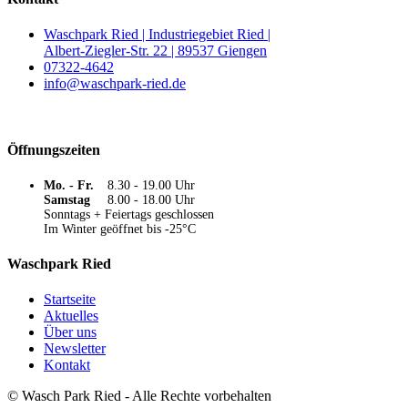
Waschpark Ried | Industriegebiet Ried |
Albert-Ziegler-Str. 22 | 89537 Giengen
07322-4642
info@waschpark-ried.de
Öffnungszeiten
Mo. - Fr.
8.30 - 19.00 Uhr
Samstag
8.00 - 18.00 Uhr
Sonntags + Feiertags geschlossen
Im Winter geöffnet bis -25°C
Waschpark Ried
Startseite
Aktuelles
Über uns
Newsletter
Kontakt
©
Wasch Park Ried
- Alle Rechte vorbehalten